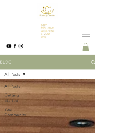
BLOG
All Posts
All Posts
Getting
Started
Your
Community