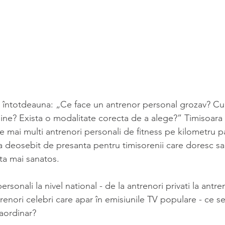
 întotdeauna: „Ce face un antrenor personal grozav? Cum
mine? Exista o modalitate corecta de a alege?” Timisoara 
re mai multi antrenori personali de fitness pe kilometru pa
 deosebit de presanta pentru timisorenii care doresc sa f
ata mai sanatos.
rsonali la nivel national - de la antrenori privati la antre
trenori celebri care apar în emisiunile TV populare - ce s
raordinar?