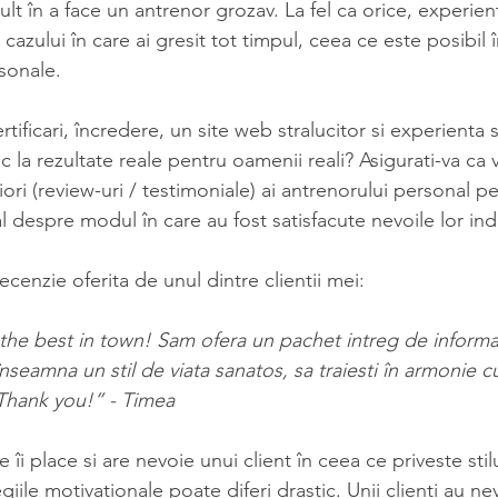
t în a face un antrenor grozav. La fel ca orice, experienta
cazului în care ai gresit tot timpul, ceea ce este posibil 
sonale.
ertificari, încredere, un site web stralucitor si experienta
 la rezultate reale pentru oamenii reali? Asigurati-va ca ve
iori (review-uri / testimoniale) ai antrenorului personal pe 
al despre modul în care au fost satisfacute nevoile lor ind
cenzie oferita de unul dintre clientii mei:
the best in town! Sam ofera un pachet intreg de informati
 înseamna un stil de viata sanatos, sa traiesti în armonie c
u.Thank you!” - Timea
e îi place si are nevoie unui client în ceea ce priveste stil
giile motivationale poate diferi drastic. Unii clienti au n