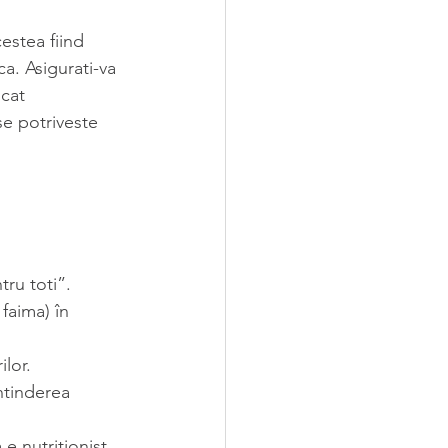
estea fiind 
a. Asigurati-va 
icat 
se potriveste 
ru toti”.
faima) în 
ilor.
întinderea 
 e nutritionist 