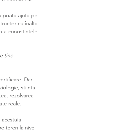
 poata ajuta pe 
ructor cu înalta 
pta cunostintele 
e tine 
rtificare. Dar 
iologie, stiinta 
tea, rezolvarea 
ate reale. 
 acestuia 
e teren la nivel 