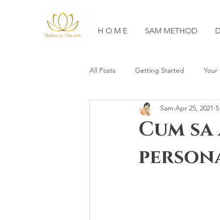
H O M E
SAM METHOD
D
All Posts
Getting Started
Your
Sam
Apr 25, 2021
5
Cum sa
person