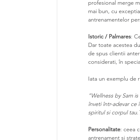
profesional merge mul
mai bun, cu exceptia 
antrenamentelor per
Istoric / Palmares
: C
Dar toate acestea duc
de spus clientii anter
considerati, în speci
Iata un exemplu de re
”Wellness by Sam is 
înveti într-adevar ce
spiritul si corpul ta
Personalitate
: ceea c
antrenament si strate