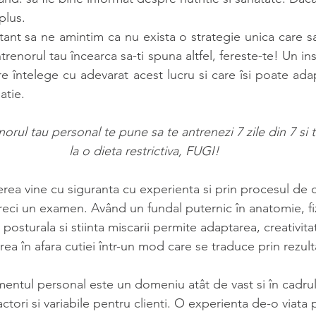
plus.
tant sa ne amintim ca nu exista o strategie unica care sa
renorul tau încearca sa-ti spuna altfel, fereste-te! Un inst
are întelege cu adevarat acest lucru si care îsi poate ada
uatie.
orul tau personal te pune sa te antrenezi 7 zile din 7 si t
la o dieta restrictiva, FUGI!
rea vine cu siguranta cu experienta si prin procesul de ce
treci un examen. Având un fundal puternic în anatomie, fiz
a posturala si stiinta miscarii permite adaptarea, creativita
ea în afara cutiei într-un mod care se traduce prin rezult
entul personal este un domeniu atât de vast si în cadrul
actori si variabile pentru clienti. O experienta de-o viata p