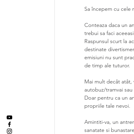
Sa începem cu cele m
Conteaza daca un antr
trebui sa faci aceeas
Raspunsul scurt la ac
destinate divertisme
emisiuni nu sunt pract
de timp ale tuturor.
Mai mult decât atât, 
autobuz/tramvai sau la
Doar pentru ca un anu
propriile tale nevoi.
Amintiti-va, un antre
sanatate si bunastare