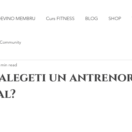
EVINO MEMBRU
Curs FITNESS
BLOG
SHOP
 Community
 min read
 alegeti un antreno
al?