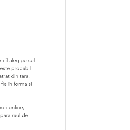
 îl aleg pe cel 
este probabil 
trat din tara, 
ie în forma si 
nori online, 
epara raul de 