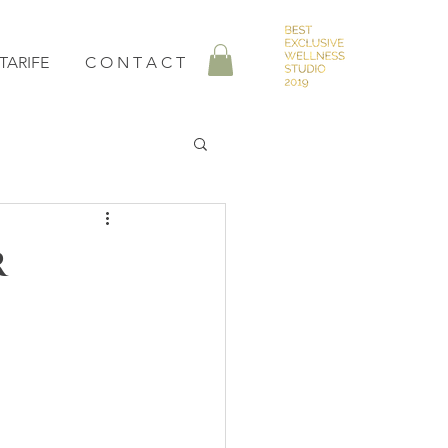
TARIFE
C O N T A C T
r