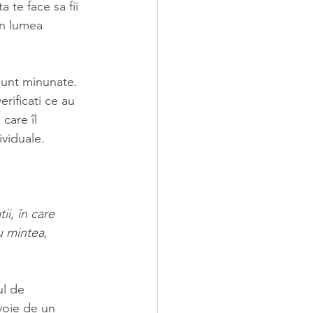
 te face sa fii 
în lumea 
 sunt minunate. 
rificati ce au 
care îl 
ividuale.
i, în care 
u mintea, 
ul de 
evoie de un 