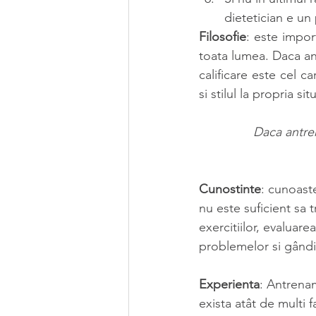
dietetician e un 
Filosofie
: este impor
toata lumea. Daca ant
calificare este cel c
si stilul la propria sit
Daca antren
Cunostinte
: cunoaste
nu este suficient sa 
exercitiilor, evaluare
problemelor si gândir
Experienta
: Antrenam
exista atât de multi f