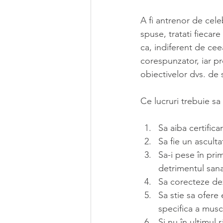
A fi antrenor de cele
spuse, tratati fiecar
ca, indiferent de ceea
corespunzator, iar pr
obiectivelor dvs. de s
Ce lucruri trebuie sa
Sa aiba certifica
Sa fie un ascult
Sa-i pese în pri
detrimentul sanat
Sa corecteze deze
Sa stie sa ofere 
specifica a musch
Si nu în ultimul 