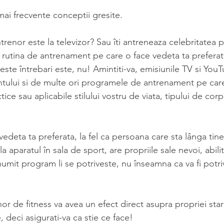
ai frecvente conceptii gresite.
enor este la televizor? Sau îti antreneaza celebritatea p
i rutina de antrenament pe care o face vedeta ta prefera
este întrebari este, nu! Amintiti-va, emisiunile TV si You
ntului si de multe ori programele de antrenament pe care 
ice sau aplicabile stilului vostru de viata, tipului de corp 
vedeta ta preferata, la fel ca persoana care sta lânga tine
 aparatul în sala de sport, are propriile sale nevoi, abilitat
mit program li se potriveste, nu înseamna ca va fi potriv
nor de fitness va avea un efect direct asupra propriei sta
, deci asigurati-va ca stie ce face!