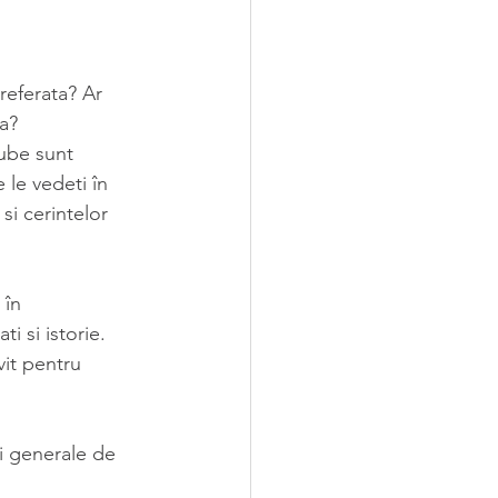
referata? Ar 
ta?
Tube sunt 
le vedeti în 
si cerintelor 
 în 
i si istorie. 
it pentru 
ri generale de 