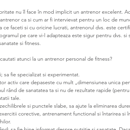
britate nu îl face în mod implicit un antrenor excelent. Ac
e antrenor ca si cum ar fi intervievat pentru un loc de munc
 ce faceti si cu oricine lucrati, antrenorul dvs. este certif
ogramul pe care vi-l adapteaza este sigur pentru dvs. si 
anatate si fitness.
 cautati atunci la un antrenor personal de fitness?
ri; sa fie specializat si experimentat.
ator activ care depaseste cu mult „dimensiunea unica pent
mul rând de sanatatea ta si nu de rezultate rapide (pentru 
atii tale.
chilibrele si punctele slabe, sa ajute la eliminarea durer
exercitii corective, antrenament functional si întarirea si 
ilor.
rând: sa fie bine informat despre nutritie si sanatate. Daca