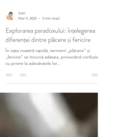
Sam
Mar 9, 2025
5 min read
Explorarea paradoxului: înțelegerea
diferenței dintre plăcere și fericire
În viața noastră rapidă, termenii „plăcere” și
„fericire” se încurcă adesea, provocând confuzie
cu privire la adevăratele lor...