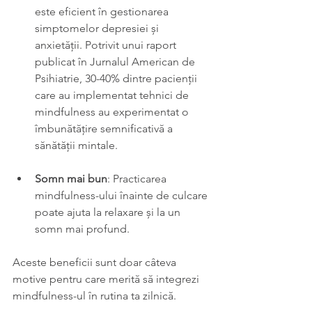
este eficient în gestionarea 
simptomelor depresiei și 
anxietății. Potrivit unui raport 
publicat în Jurnalul American de 
Psihiatrie, 30-40% dintre pacienții 
care au implementat tehnici de 
mindfulness au experimentat o 
îmbunătățire semnificativă a 
sănătății mintale.
Somn mai bun
: Practicarea 
mindfulness-ului înainte de culcare 
poate ajuta la relaxare și la un 
somn mai profund.
Aceste beneficii sunt doar câteva 
motive pentru care merită să integrezi 
mindfulness-ul în rutina ta zilnică.