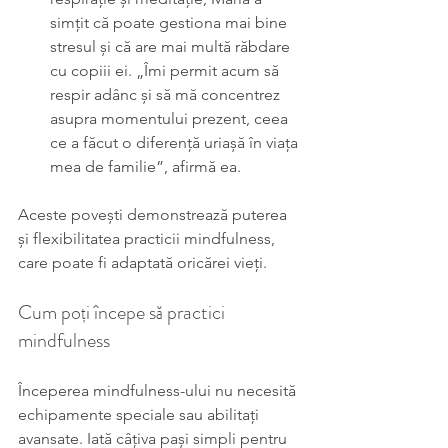
simțit că poate gestiona mai bine 
stresul și că are mai multă răbdare 
cu copiii ei. „Îmi permit acum să 
respir adânc și să mă concentrez 
asupra momentului prezent, ceea 
ce a făcut o diferență uriașă în viața 
mea de familie”, afirmă ea.
Aceste povești demonstrează puterea 
și flexibilitatea practicii mindfulness, 
care poate fi adaptată oricărei vieți.
Cum poți începe să practici 
mindfulness
Începerea mindfulness-ului nu necesită 
echipamente speciale sau abilitați 
avansate. Iată câțiva pași simpli pentru 