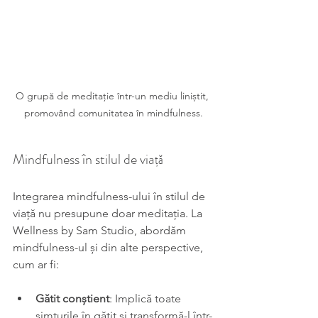
O grupă de meditație într-un mediu liniștit, 
promovând comunitatea în mindfulness.
Mindfulness în stilul de viață
Integrarea mindfulness-ului în stilul de 
viață nu presupune doar meditația. La 
Wellness by Sam Studio, abordăm 
mindfulness-ul și din alte perspective, 
cum ar fi:
Gătit conștient
: Implică toate 
simțurile în gătit și transformă-l într-