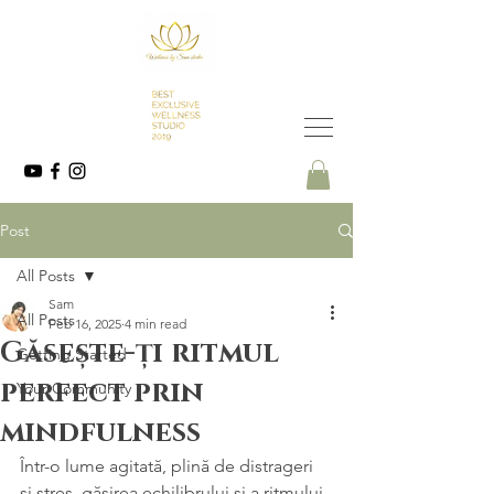
Post
All Posts
Sam
All Posts
Feb 16, 2025
4 min read
Găsește-ți ritmul
Getting Started
perfect prin
Your Community
mindfulness
Într-o lume agitată, plină de distrageri 
și stres, găsirea echilibrului și a ritmului 