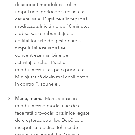
descoperit mindfulness-ul în 
timpul unei perioade stresante a 
carierei sale. După ce a început să 
mediteze zilnic timp de 10 minute, 
a observat o îmbunătățire a 
abilităților sale de gestionare a 
timpului și a reușit să se 
concentreze mai bine pe 
activitățile sale. „Practic 
mindfulness-ul ca pe o prioritate. 
M-a ajutat să devin mai echilibrat și 
în control”, spune el.
Maria, mamă
: Maria a găsit în 
mindfulness o modalitate de a-
face față provocărilor zilnice legate 
de creșterea copiilor. După ce a 
început să practice tehnici de 
respirație și meditație, Maria a 