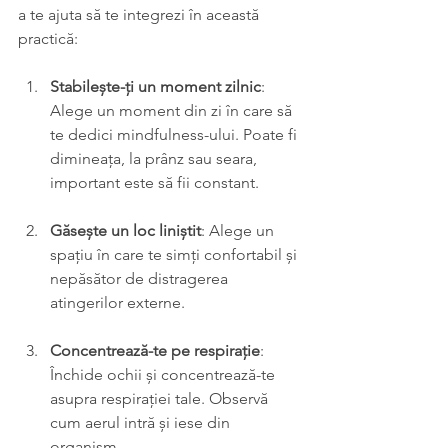
a te ajuta să te integrezi în această 
practică:
Stabilește-ți un moment zilnic
: 
Alege un moment din zi în care să 
te dedici mindfulness-ului. Poate fi 
dimineața, la prânz sau seara, 
important este să fii constant.
Găsește un loc liniștit
: Alege un 
spațiu în care te simți confortabil și 
nepăsător de distragerea 
atingerilor externe.
Concentrează-te pe respirație
: 
Închide ochii și concentrează-te 
asupra respirației tale. Observă 
cum aerul intră și iese din 
organism.