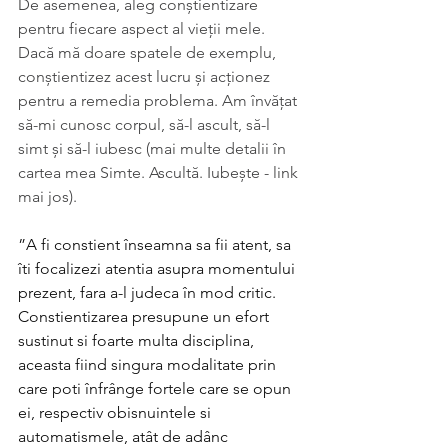
De asemenea, aleg conștientizare 
pentru fiecare aspect al vieții mele. 
Dacă mă doare spatele de exemplu, 
conștientizez acest lucru și acționez 
pentru a remedia problema. Am învățat 
să-mi cunosc corpul, să-l ascult, să-l 
simt și să-l iubesc (mai multe detalii în 
cartea mea Simte. Ascultă. Iubește - link 
mai jos).
”A fi constient înseamna sa fii atent, sa 
îti focalizezi atentia asupra momentului 
prezent, fara a-l judeca în mod critic. 
Constientizarea presupune un efort 
sustinut si foarte multa disciplina, 
aceasta fiind singura modalitate prin 
care poti înfrânge fortele care se opun 
ei, respectiv obisnuintele si 
automatismele, atât de adânc 