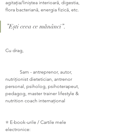
agitația/liniștea interioară, digestia, 
flora bacteriană, energia fizică, etc.
”Ești ceea ce mănânci”.
Cu drag,
            Sam - antreprenor, autor, 
nutriționist dietetician, antrenor 
personal, psiholog, psihoterapeut, 
pedagog, master trainer lifestyle & 
nutrition coach internațional
⭐ E-book-urile / Cartile mele 
electronice: