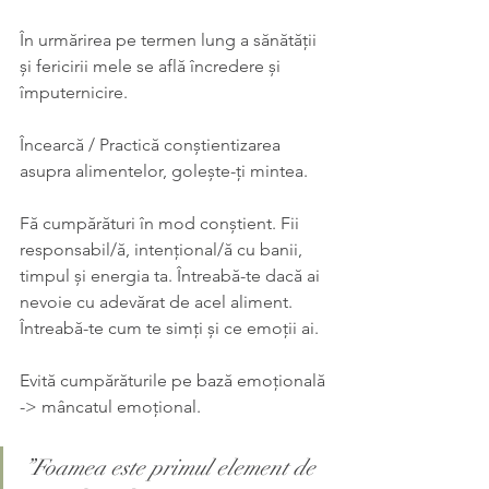
În urmărirea pe termen lung a sănătății 
și fericirii mele se află încredere și 
împuternicire.
Încearcă / Practică conștientizarea 
asupra alimentelor, golește-ți mintea.
Fă cumpărături în mod conștient. Fii 
responsabil/ă, intențional/ă cu banii, 
timpul și energia ta. Întreabă-te dacă ai 
nevoie cu adevărat de acel aliment. 
Întreabă-te cum te simți și ce emoții ai.
Evită cumpărăturile pe bază emoțională 
-> mâncatul emoțional.
”Foamea este primul element de 