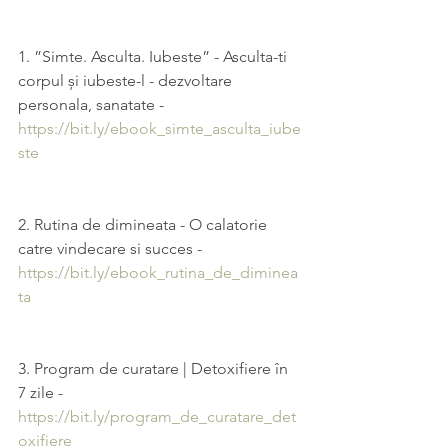
1. ”Simte. Asculta. Iubeste” - Asculta-ti 
corpul și iubeste-l - dezvoltare 
personala, sanatate - 
https://bit.ly/ebook_simte_asculta_iube
ste
2. Rutina de dimineata - O calatorie 
catre vindecare si succes - 
https://bit.ly/ebook_rutina_de_diminea
ta
3. Program de curatare | Detoxifiere în 
7 zile - 
https://bit.ly/program_de_curatare_det
oxifiere