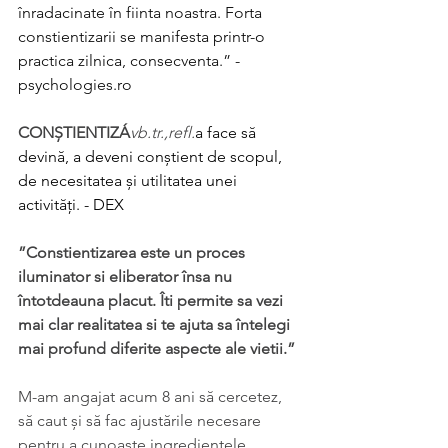
înradacinate în fiinta noastra. Forta 
constientizarii se manifesta printr-o 
practica zilnica, consecventa.” - 
psychologies.ro
CONȘTIENTIZÁ
vb.tr.,refl.
a face să 
devină, a deveni conștient de scopul, 
de necesitatea și utilitatea unei 
activități. - DEX
”Constientizarea este un proces 
iluminator si eliberator însa nu 
întotdeauna placut. Îti permite sa vezi 
mai clar realitatea si te ajuta sa întelegi 
mai profund diferite aspecte ale vietii.”
M-am angajat acum 8 ani să cercetez, 
să caut și să fac ajustările necesare 
pentru a cunoaște ingredientele 